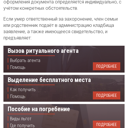
оформления документа определяется индивидуально, с
учётом конкретных обстоятельств.
Если умер ответственный за захоронение, член семьи
или родственник подаёт в администрацию кладбища
заявление, а также имеющееся свидетельство, и
предъявляет:
Вызов ритуального агента
Выбрать агента
ПОДРОБНЕЕ
Помощь
Выделение бесплатного места
Как получить
ПОДРОБНЕЕ
Помощь
Пособие на погребение
Виды льгот
ПОДРОБНЕЕ
Где получить