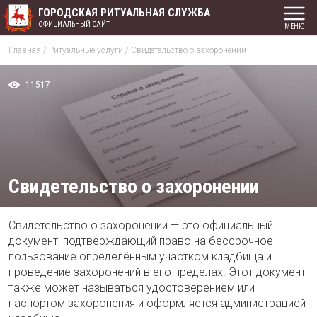
ГОРОДСКАЯ РИТУАЛЬНАЯ СЛУЖБА
ОФИЦИАЛЬНЫЙ САЙТ
Главная
/
Ритуальные услуги
/
Свидетельство о захоронении
11517
Свидетельство о захоронении
Свидетельство о захоронении — это официальный
документ, подтверждающий право на бессрочное
пользование определённым участком кладбища и
проведение захоронений в его пределах. Этот документ
также может называться удостоверением или
паспортом захоронения и оформляется администрацией