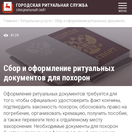
ГОРОДСКАЯ РИТУАЛЬНАЯ СЛУЖБА
ОФИЦИАЛЬНЫЙ САЙТ
Главная
/
Ритуальные услуги
/
Сбор и оформление ритуальных документов для похорон
8129
Сбор и оформление ритуальных
документов для похорон
Оформление ритуальных документов требуется для
того, чтобы официально удостоверить факт кончины,
подтвердить законность похорон, обосновать право на
погребение, организовать кремацию, получить пособие,
а также перевезти тело к отдалённому месту
захоронения. Необходимые документы для похорон