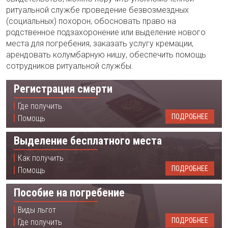
ритуальной службе проведение безвозмездных
(социальных) похорон, обосновать право на
родственное подзахоронение или выделение нового
места для погребения, заказать услугу кремации,
арендовать колумбарную нишу, обеспечить помощь
сотрудников ритуальной службы.
Регистрация смерти
Где получить
ПОДРОБНЕЕ
Помощь
Выделение бесплатного места
Как получить
ПОДРОБНЕЕ
Помощь
Пособие на погребение
Виды льгот
ПОДРОБНЕЕ
Где получить